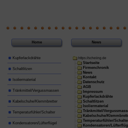
Home
News
Kupferlackdrähte
https://scheiing.de
Startseite
Firmenchronik
Schaltlitzen
News
Kontakt
Isoliermaterial
Datenschutz
AGB
Tränkmittel/Vergussmassen
Impressum
Kupferlackdrähte
Schaltlitzen
Kabelschuhe/Klemmbretter
Isoliermaterial
Tränkmittel/Vergussmass
Temperaturfühler/Schalter
Kabelschuhe/Klemmbrett
Temperaturfühler/Schalte
Kondensatoren/Lüfterflügel
Kondensatoren/Lüfterflüg