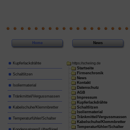
Home
News
Kupferlackdrähte
https://scheiing.de
Startseite
Firmenchronik
Schaltlitzen
News
Kontakt
Isoliermaterial
Datenschutz
AGB
Tränkmittel/Vergussmassen
Impressum
Kupferlackdrähte
Schaltlitzen
Kabelschuhe/Klemmbretter
Isoliermaterial
Tränkmittel/Vergussmassen
Temperaturfühler/Schalter
Kabelschuhe/Klemmbretter
Temperaturfühler/Schalter
Kondensatoren/Lüfterflügel