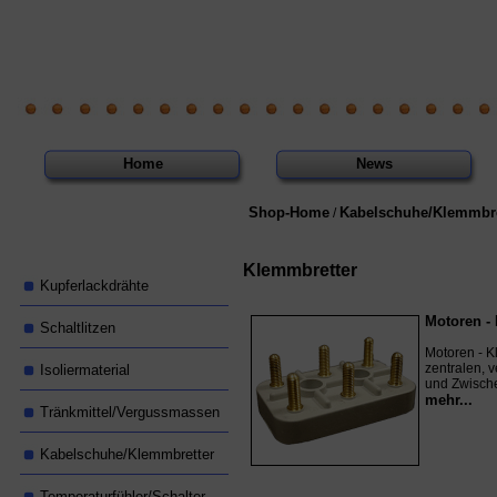
Home
News
Shop-Home
Kabelschuhe/Klemmbre
/
Klemmbretter
Kupferlackdrähte
Motoren -
Schaltlitzen
Motoren - K
zentralen, 
Isoliermaterial
und Zwisch
mehr...
Tränkmittel/Vergussmassen
Kabelschuhe/Klemmbretter
Temperaturfühler/Schalter