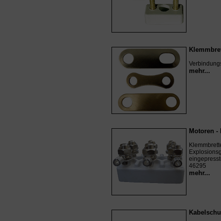
Klemmbret
Verbindungs
mehr...
Motoren -
Klemmbrette
Explosionsg
eingepress
46295
mehr...
Kabelschu