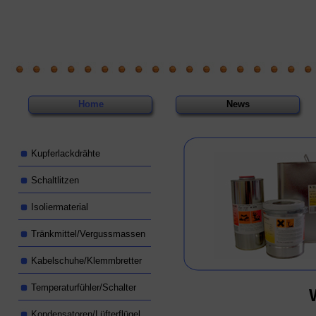
Home
News
Kupferlackdrähte
Schaltlitzen
Isoliermaterial
Tränkmittel/Vergussmassen
Kabelschuhe/Klemmbretter
Temperaturfühler/Schalter
Kondensatoren/Lüfterflügel