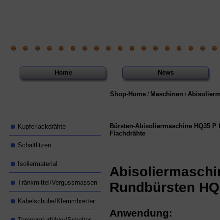
Home
News
Shop-Home
Maschinen
Abisolier
/
/
Bürsten-Abisoliermaschine HQ35 P f
Kupferlackdrähte
Flachdrähte
Schaltlitzen
Isoliermaterial
Abisoliermaschi
Tränkmittel/Vergussmassen
Rundbürsten HQ
Kabelschuhe/Klemmbretter
Anwendung:
Temperaturfühler/Schalter