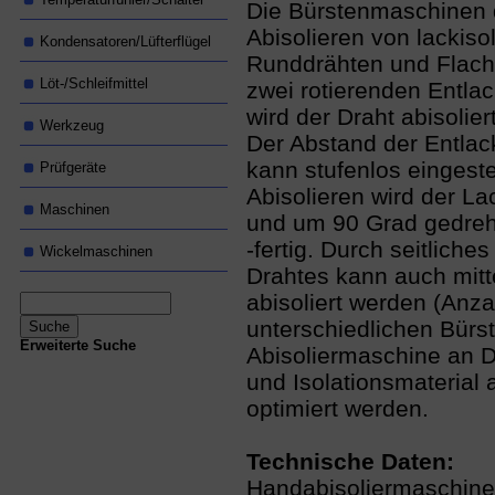
Die Bürstenmaschinen
Abisolieren von lackisol
Kondensatoren/Lüfterflügel
Runddrähten und Flach
Löt-/Schleifmittel
zwei rotierenden Entla
wird der Draht abisoliert
Werkzeug
Der Abstand der Entla
kann stufenlos eingest
Prüfgeräte
Abisolieren wird der La
Maschinen
und um 90 Grad gedreh
-fertig. Durch seitliche
Wickelmaschinen
Drahtes kann auch mitt
abisoliert werden (Anza
unterschiedlichen Bürs
Erweiterte Suche
Abisoliermaschine an 
und Isolationsmaterial
optimiert werden.
Technische Daten:
Handabisoliermaschine 