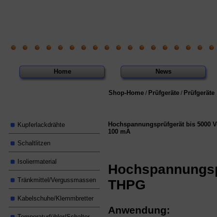
Home
News
Shop-Home
Prüfgeräte
Prüfgeräte
/
/
Hochspannungsprüfgerät bis 5000 V
Kupferlackdrähte
100 mA
Schaltlitzen
Isoliermaterial
Hochspannungsp
Tränkmittel/Vergussmassen
THPG
Kabelschuhe/Klemmbretter
Anwendung:
Temperaturfühler/Schalter