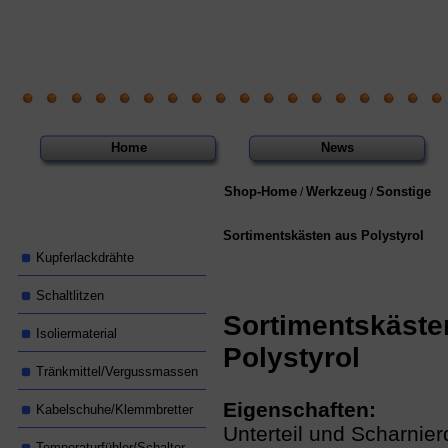
Home
News
Shop-Home
Werkzeug
Sonstige
/
/
Sortimentskästen aus Polystyrol
Kupferlackdrähte
Schaltlitzen
Sortimentskäste
Isoliermaterial
Polystyrol
Tränkmittel/Vergussmassen
Eigenschaften:
Kabelschuhe/Klemmbretter
Unterteil und Scharnie
Temperaturfühler/Schalter