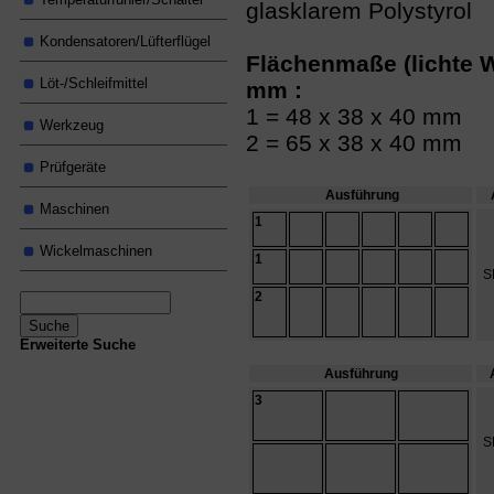
glasklarem Polystyrol
Kondensatoren/Lüfterflügel
Flächenmaße (lichte W
Löt-/Schleifmittel
mm :
1 = 48 x 38 x 40 mm
Werkzeug
2 = 65 x 38 x 40 mm
Prüfgeräte
Ausführung
A
Maschinen
1
Wickelmaschinen
1
S
2
Erweiterte Suche
Ausführung
3
S