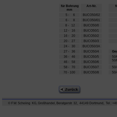
für Bohrung
Art-Nr.
f
mm
5 - 6
BUCO50/02
1
6 - 8
BUCO50/01
1
8 - 12
BUCO50/0
1
12 - 16
BUCO50/1
1
16 - 20
BUCO50/2
1
20 - 27
BUCO50/3
2
24 - 30
BUCO50/3A
27 - 36
BUCO50/4
Gege
36 - 46
BUCO50/5
50/0
50/N
46 - 58
BUCO50/6
58 - 70
BUCO50/7
50/4
70 - 100
BUCO50/8
50/4
© F.W. Scheiing KG, Großhandel, Beratgerstr. 32, 44149 Dortmund, Tel.: +49