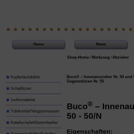
Home
News
Shop-Home
Werkzeug
Abzieher
/
/
Buco® – Innenauszieher Nr. 50 und 
Kupferlackdrähte
Gegenstützen Nr. 55
Schaltlitzen
Isoliermaterial
®
Buco
– Innenau
Tränkmittel/Vergussmassen
50 - 50/N
Kabelschuhe/Klemmbretter
Eigenschaften:
Temperaturfühler/Schalter