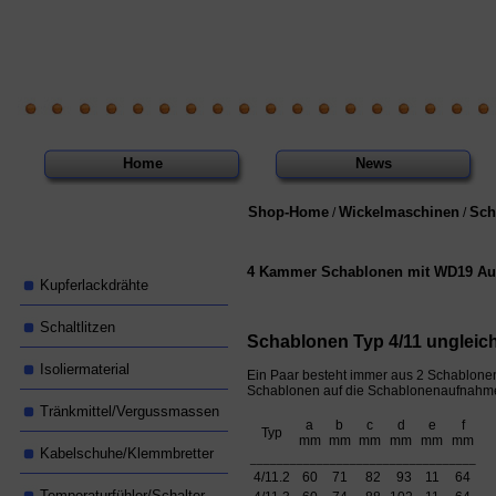
Home
News
Shop-Home
Wickelmaschinen
Sch
/
/
4 Kammer Schablonen mit WD19 Auf
Kupferlackdrähte
Schaltlitzen
Schablonen Typ 4/11 ungleic
Isoliermaterial
Ein Paar besteht immer aus 2 Schablone
Schablonen auf die Schablonenaufnahm
Tränkmittel/Vergussmassen
a
b
c
d
e
f
Typ
mm
mm
mm
mm
mm
mm
Kabelschuhe/Klemmbretter
__________________________________
4/11.2
60
71
82
93
11
64
Temperaturfühler/Schalter