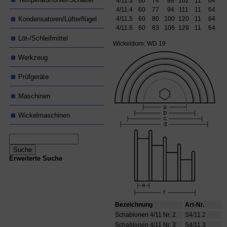
4/11.3
60
74
88
102
11
64
4/11.4
60
77
94
111
11
64
Kondensatoren/Lüfterflügel
4/11.5
60
80
100
120
11
64
4/11.6
60
83
106
129
11
64
Löt-/Schleifmittel
Wickeldorn: WD 19
Werkzeug
Prüfgeräte
Maschinen
Wickelmaschinen
Erweiterte Suche
Bezeichnung
Art-Nr.
Schablonen 4/11 Nr. 2
S4/11.2
Schablonen 4/11 Nr. 3
S4/11.3