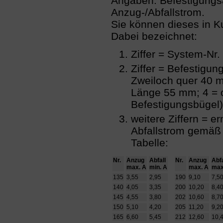
Angaben: Befestigungs
Anzug-/Abfallstrom.
Sie können dieses in 
Dabei bezeichnet:
Ziffer = System-Nr.
Ziffer = Befestigung
Zweiloch quer 40 m
Länge 55 mm; 4 = 
Befestigungsbügel)
weitere Ziffern = er
Abfallstrom gemäß
Tabelle:
Nr.
Anzug
Abfall
Nr.
Anzug
Abfa
max. A
min. A
max. A
max
135
3,55
2,95
190
9,10
7,5
140
4,05
3,35
200
10,20
8,4
145
4,55
3,80
202
10,60
8,7
150
5,10
4,20
205
11,20
9,2
165
6,60
5,45
212
12,60
10,