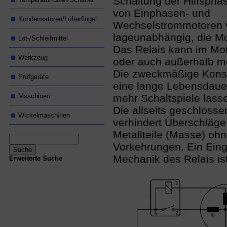
Schaltung der Hilfspha
von Einphasen- und
Kondensatoren/Lüfterflügel
Wechselstrommotoren v
lageunabhängig, die Mo
Löt-/Schleifmittel
Das Relais kann im Mo
Werkzeug
oder auch außerhalb mo
Die zweckmäßige Konstr
Prüfgeräte
eine lange Lebensdaue
Maschinen
mehr Schaltspiele lasse
Die allseits geschloss
Wickelmaschinen
verhindert Überschläge
Metallteile (Masse) oh
Vorkehrungen. Ein Eingr
Mechanik des Relais is
Erweiterte Suche