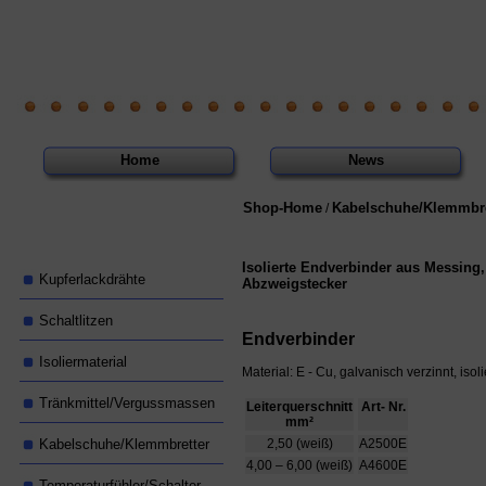
Home
News
Shop-Home
Kabelschuhe/Klemmbre
/
Isolierte Endverbinder aus Messing,
Kupferlackdrähte
Abzweigstecker
Schaltlitzen
Endverbinder
Isoliermaterial
Material: E - Cu, galvanisch verzinnt, isoli
Tränkmittel/Vergussmassen
Leiterquerschnitt
Art- Nr.
mm²
Kabelschuhe/Klemmbretter
2,50 (weiß)
A2500E
4,00 – 6,00 (weiß)
A4600E
Temperaturfühler/Schalter