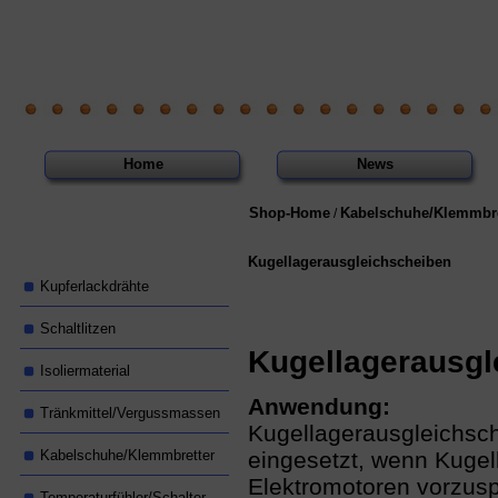
Home
News
Shop-Home
Kabelschuhe/Klemmbre
/
Kugellagerausgleichscheiben
Kupferlackdrähte
Schaltlitzen
Kugellagerausgl
Isoliermaterial
Anwendung:
Tränkmittel/Vergussmassen
Kugellagerausgleichsc
Kabelschuhe/Klemmbretter
eingesetzt, wenn Kugel
Elektromotoren vorzusp
Temperaturfühler/Schalter