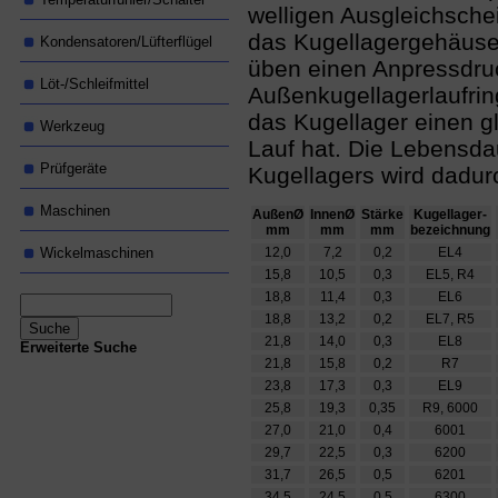
welligen Ausgleichsche
das Kugellagergehäuse
Kondensatoren/Lüfterflügel
üben einen Anpressdru
Löt-/Schleifmittel
Außenkugellagerlaufrin
das Kugellager einen gl
Werkzeug
Lauf hat. Die Lebensda
Prüfgeräte
Kugellagers wird dadur
Maschinen
AußenØ
InnenØ
Stärke
Kugellager-
mm
mm
mm
bezeichnung
Wickelmaschinen
12,0
7,2
0,2
EL4
15,8
10,5
0,3
EL5, R4
18,8
11,4
0,3
EL6
18,8
13,2
0,2
EL7, R5
21,8
14,0
0,3
EL8
Erweiterte Suche
21,8
15,8
0,2
R7
23,8
17,3
0,3
EL9
25,8
19,3
0,35
R9, 6000
27,0
21,0
0,4
6001
29,7
22,5
0,3
6200
31,7
26,5
0,5
6201
34,5
24,5
0,5
6300