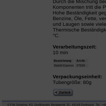
Durch die Mischung be
Komponenten tritt die P
Hohe Beständigkeit ge
Benzine, Öle, Fette, v
und Laugen sowie viele
Thermische Beständigke
°C.
Verarbeitungszeit:
10 min
Be
zeichnung
Art-Nr.
Stabilit Express
STE80
Verpackungseinheit:
Tubengröße: 80g
© F.W. Scheiing KG, Großhandel, Beratgerstr. 32, 44149 Dortmund, Tel.: +49