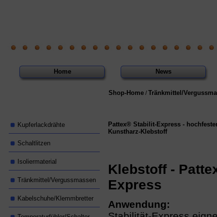
Home
News
Shop-Home
Tränkmittel/Vergussm
/
Pattex® Stabilit-Express - hochfes
Kupferlackdrähte
Kunstharz-Klebstoff
Schaltlitzen
Isoliermaterial
Klebstoff - Patte
Tränkmittel/Vergussmassen
Express
Kabelschuhe/Klemmbretter
Anwendung:
Stabilität-Express eigne
Temperaturfühler/Schalter