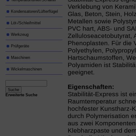
Verklebung von Keramik
Kondensatoren/Lüfterflügel
Glas, Beton, Stein, Ho
Metallen sowie Polystyr
Löt-/Schleifmittel
PVC hart, ABS- und SAN
Werkzeug
Zelluloseacetobutyrat,
Phenoplasten. Für die 
Prüfgeräte
Polyethylen, Polypropyl
Hartschaumstoffen, We
Maschinen
Polyamiden ist Stabilitä
Wickelmaschinen
geeignet.
Eigenschaften:
Stabilität-Express ist ei
Erweiterte Suche
Raumtemperatur schnel
hochfester Kunstharz-Kl
durch Polymerisation er
aus zwei Komponenten,
Klebharzpaste und dem