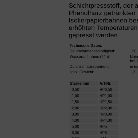
Schichtpressstoff, der 
Phenolharz getränkten
Isolierpapierbahnen bes
erhöhten Temperaturen 
gepresst werden.
Technische Daten:
Dauerwärmebeständigkeit:
120 
Wasseraufnahme (24h):
klei
bei 
Durchschlagsspannung:
je n
spez. Gewicht:
1,3 -
Stärke mm
Art-Nr.
0,50
HP0,50
1,00
HP1,00
1,50
HP1,50
2,00
HP2,00
3,00
HP3,00
4,00
HP4,00
5,00
HP5
6,00
HP6