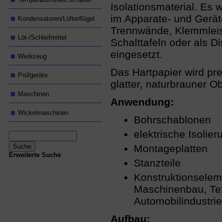
Isolationsmaterial. Es 
im Apparate- und Gerät
Kondensatoren/Lüfterflügel
Trennwände, Klemmleis
Löt-/Schleifmittel
Schalttafeln oder als D
eingesetzt.
Werkzeug
Das Hartpapier wird pr
Prüfgeräte
glatter, naturbrauner Ob
Maschinen
Anwendung:
Wickelmaschinen
Bohrschablonen
elektrische Isolier
Montageplatten
Erweiterte Suche
Stanzteile
Konstruktionselem
Maschinenbau, Tex
Automobilindustrie
Aufbau: