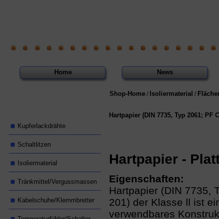
Home
News
Shop-Home
Isoliermaterial
Fläche
/
/
Hartpapier (DIN 7735, Typ 2061; PF C
Kupferlackdrähte
Schaltlitzen
Hartpapier - Plat
Isoliermaterial
Eigenschaften:
Tränkmittel/Vergussmassen
Hartpapier (DIN 7735, 
Kabelschuhe/Klemmbretter
201) der Klasse ll ist ei
verwendbares Konstruk
Temperaturfühler/Schalter