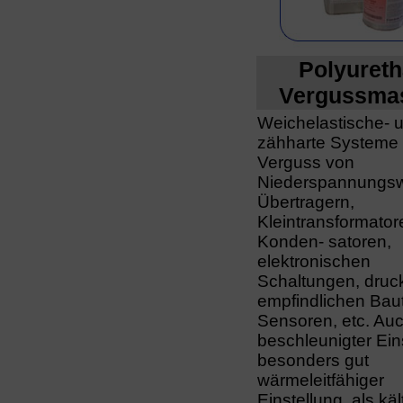
Polyureth
Vergussma
Weichelastische- 
zähharte Systeme 
Verguss von
Niederspannungsw
Übertragern,
Kleintransformator
Konden- satoren,
elektronischen
Schaltungen, druc
empfindlichen Baut
Sensoren, etc. Auc
beschleunigter Ein
besonders gut
wärmeleitfähiger
Einstellung,
als käl