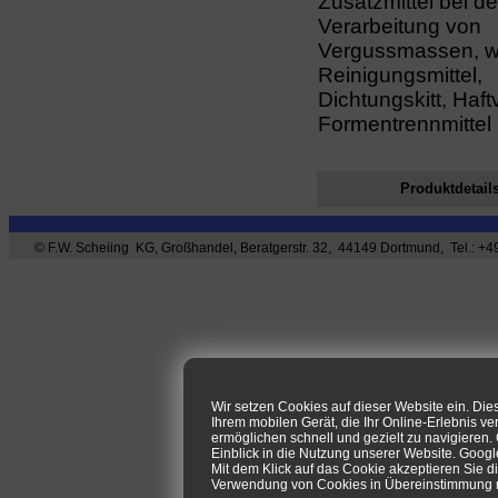
Zusatzmittel bei de
Verarbeitung von
Vergussmassen, wi
Reinigungsmittel,
Dichtungskitt, Haftv
Formentrennmittel
Produktdetail
© F.W. Scheiing KG, Großhandel, Beratgerstr. 32, 44149 Dortmund, Tel.: +49
Wir setzen Cookies auf dieser Website ein. Di
Ihrem mobilen Gerät, die Ihr Online-Erlebnis ve
ermöglichen schnell und gezielt zu navigieren
Einblick in die Nutzung unserer Website. Goog
Mit dem Klick auf das Cookie akzeptieren Sie d
Verwendung von Cookies in Übereinstimmung mi