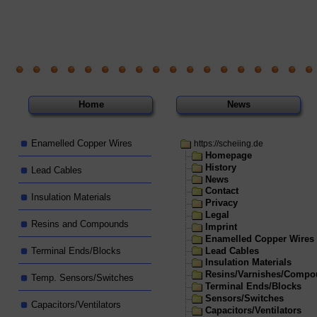
Home
News
Enamelled Copper Wires
https://scheiing.de
Homepage
History
Lead Cables
News
Contact
Insulation Materials
Privacy
Legal
Resins and Compounds
Imprint
Enamelled Copper Wires
Lead Cables
Terminal Ends/Blocks
Insulation Materials
Resins/Varnishes/Comp
Temp. Sensors/Switches
Terminal Ends/Blocks
Sensors/Switches
Capacitors/Ventilators
Capacitors/Ventilators